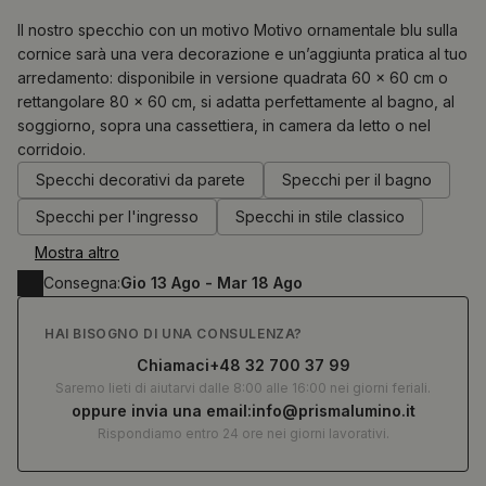
Il nostro specchio con un motivo Motivo ornamentale blu sulla
cornice sarà una vera decorazione e un’aggiunta pratica al tuo
arredamento: disponibile in versione quadrata 60 × 60 cm o
0.00
€
rettangolare 80 × 60 cm, si adatta perfettamente al bagno, al
soggiorno, sopra una cassettiera, in camera da letto o nel
corridoio.
Specchi decorativi da parete
Specchi per il bagno
Specchi per l'ingresso
Specchi in stile classico
Mostra altro
Consegna:
Gio 13 Ago - Mar 18 Ago
HAI BISOGNO DI UNA CONSULENZA?
Chiamaci
+48 32 700 37 99
Saremo lieti di aiutarvi dalle 8:00 alle 16:00 nei giorni feriali.
oppure invia una email:
info@prismalumino.it
Rispondiamo entro 24 ore nei giorni lavorativi.