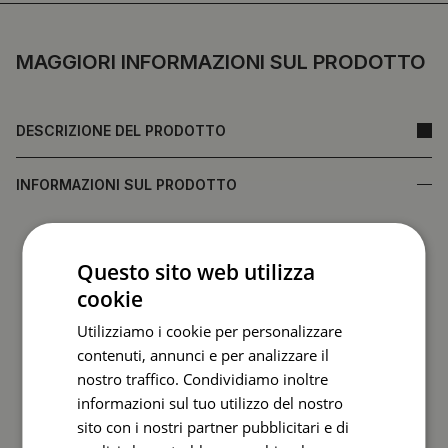
MAGGIORI INFORMAZIONI SUL PRODOTTO
DESCRIZIONE DEL PRODOTTO
INFORMAZIONI SUL PRODOTTO
• Realizzato in vetro temperato che garantisce durata e
resistenza ai danni
Questo sito web utilizza
•
Specchio prodotto in Polonia
cookie
• Garanzia del produttore
• Tempi di consegna rapidi
Utilizziamo i cookie per personalizzare
contenuti, annunci e per analizzare il
Il retro dello specchio (pellicola protettiva) può differire
nostro traffico. Condividiamo inoltre
nel colore rispetto a quanto mostrato nell’offerta.
Ciò non
informazioni sul tuo utilizzo del nostro
influisce sulla qualità del prodotto né costituisce
sito con i nostri partner pubblicitari e di
motivo di reclamo.