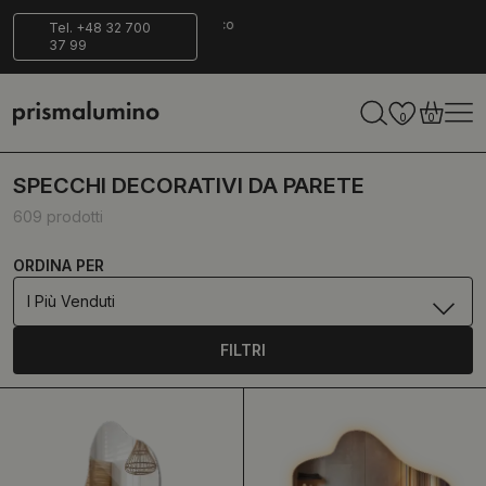
per
Consegna
Ecologico
Tel. +48 32 700
37 99
sicura
0
0
SPECCHI DECORATIVI DA PARETE
609 prodotti
ORDINA PER
I Più Venduti
FILTRI