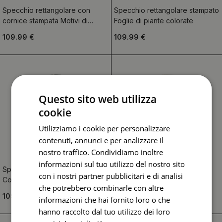
Specchio rettangolare con
Specchio rettangolare stampato
cornice stampata Motivi di
Foglie di piante colorate
piastrelle colorate
109.99 €
109.99 €
Questo sito web utilizza
cookie
Utilizziamo i cookie per personalizzare
contenuti, annunci e per analizzare il
nostro traffico. Condividiamo inoltre
informazioni sul tuo utilizzo del nostro sito
Specchio circolare stampato
Specchio circolare decoro
con i nostri partner pubblicitari e di analisi
Contorno della foglia
marmo onice
che potrebbero combinarle con altre
109.99 €
109.99 €
informazioni che hai fornito loro o che
hanno raccolto dal tuo utilizzo dei loro