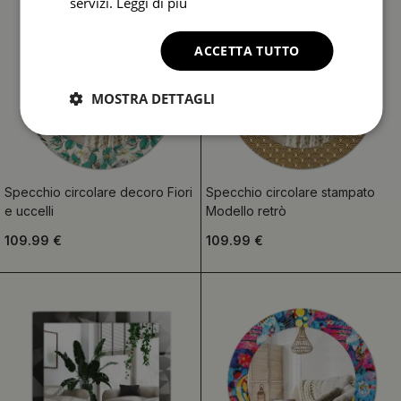
servizi.
Leggi di più
ACCETTA TUTTO
MOSTRA DETTAGLI
Specchio circolare decoro Fiori
Specchio circolare stampato
e uccelli
Modello retrò
109.99 €
109.99 €