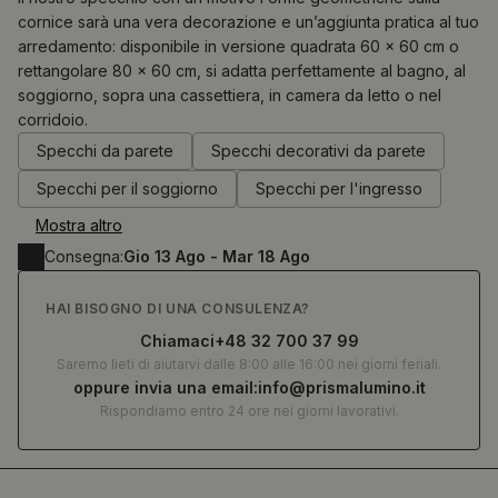
cornice sarà una vera decorazione e un’aggiunta pratica al tuo
arredamento: disponibile in versione quadrata 60 × 60 cm o
0.00
€
rettangolare 80 × 60 cm, si adatta perfettamente al bagno, al
soggiorno, sopra una cassettiera, in camera da letto o nel
corridoio.
Specchi da parete
Specchi decorativi da parete
Specchi per il soggiorno
Specchi per l'ingresso
Mostra altro
Consegna:
Gio 13 Ago - Mar 18 Ago
HAI BISOGNO DI UNA CONSULENZA?
Chiamaci
+48 32 700 37 99
Saremo lieti di aiutarvi dalle 8:00 alle 16:00 nei giorni feriali.
oppure invia una email:
info@prismalumino.it
Rispondiamo entro 24 ore nei giorni lavorativi.