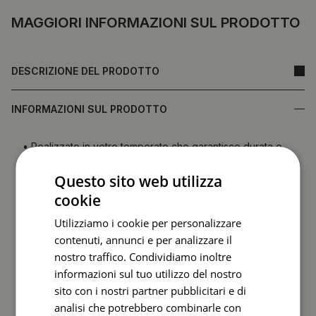
MAGGIORI INFORMAZIONI SUL PRODOTTO
DESCRIZIONE DEL PRODOTTO
INFORMAZIONI SUL PRODOTTO
• Realizzato in vetro temperato che garantisce durata e
resistenza ai danni
Questo sito web utilizza
•
Specchio prodotto in Polonia
• Garanzia del produttore
cookie
• Tempi di consegna rapidi
Utilizziamo i cookie per personalizzare
contenuti, annunci e per analizzare il
Il retro dello specchio (pellicola protettiva) può differire
nel colore rispetto a quanto mostrato nell’offerta.
Ciò non
nostro traffico. Condividiamo inoltre
influisce sulla qualità del prodotto né costituisce
informazioni sul tuo utilizzo del nostro
motivo di reclamo.
sito con i nostri partner pubblicitari e di
analisi che potrebbero combinarle con